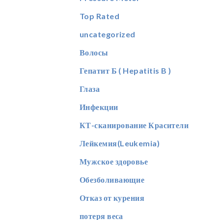
Top Rated
uncategorized
Волосы
Гепатит Б ( Hepatitis B )
Глаза
Инфекции
КТ-сканирование Красители
Лейкемия(Leukemia)
Мужское здоровье
Обезболивающие
Отказ от курения
потеря веса