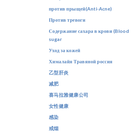
против прыщей(Anti-Acne)
Против тревоги
Содержание сахара в крови (Blood
sugar
Уход за кожей
Хималайя Травяной россия
乙型肝炎
减肥
喜马拉雅健康公司
女性健康
感染
戒烟