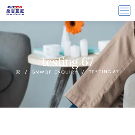
testing 67
TESTING 67
家
GMWQP_ENQUIRY