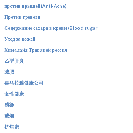
против прыщей(Anti-Acne)
Против тревоги
Содержание сахара в крови (Blood sugar
Уход за кожей
Хималайя Травяной россия
乙型肝炎
减肥
喜马拉雅健康公司
女性健康
感染
戒烟
抗焦虑