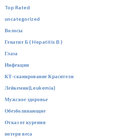
Top Rated
uncategorized
Волосы
Гепатит Б ( Hepatitis B )
Глаза
Инфекции
КТ-сканирование Красители
Лейкемия(Leukemia)
Мужское здоровье
Обезболивающие
Отказ от курения
потеря веса