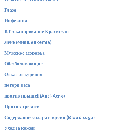
Глаза
Инфекции
КТ-сканирование Красители
Лейкемия(Leukemia)
Мужское здоровье
Обезболивающие
Отказ от курения
потеря веса
против прыщей(Anti-Acne)
Против тревоги
Содержание сахара в крови (Blood sugar
Уход за кожей