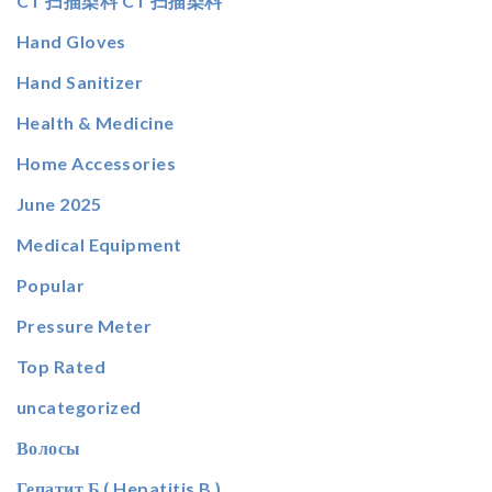
CT 扫描染料 CT 扫描染料
Hand Gloves
Hand Sanitizer
Health & Medicine
Home Accessories
June 2025
Medical Equipment
Popular
Pressure Meter
Top Rated
uncategorized
Волосы
Гепатит Б ( Hepatitis B )