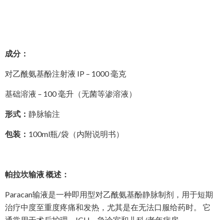
成分：
对乙酰氨基酚注射液 IP – 1000 毫克
基础溶液 – 100 毫升（无菌等渗溶液）
形式：
静脉输注
包装：
100ml瓶/袋（内附说明书）
帕拉坎输液 概述：
Paracan输液是一种即用型对乙酰氨基酚静脉制剂，用于短期
治疗中度至重度疼痛和发热，尤其是在无法口服给药时。 它
通常用于术后护理、ICU、急诊室和儿科/老年病房。