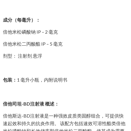
成分（每毫升）：
倍他米松磷酸钠 IP – 2 毫克
倍他米松二丙酸酯 IP – 5 毫克
剂型： 注射剂 悬浮
包装：
1 毫升小瓶，内附说明书
倍他司坦-BD注射液 概述：
倍他斯达-BD注射液是一种强效皮质类固醇组合，可提供快
速起效和持久的抗炎作用。 该配方包括速效可溶性酯类倍他
米松磷酸钠和长效储库型倍他米松二丙酸酯，使其成为需要