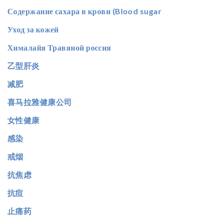
Содержание сахара в крови (Blood sugar
Уход за кожей
Хималайя Травяной россия
乙型肝炎
减肥
喜马拉雅健康公司
女性健康
感染
戒烟
抗焦虑
抗痘
止痛药