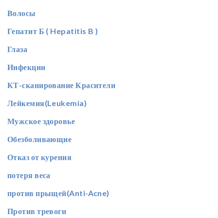
Волосы
Гепатит Б ( Hepatitis B )
Глаза
Инфекции
КТ-сканирование Красители
Лейкемия(Leukemia)
Мужское здоровье
Обезболивающие
Отказ от курения
потеря веса
против прыщей(Anti-Acne)
Против тревоги