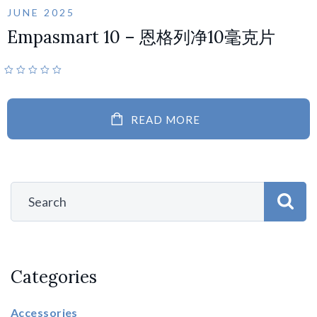
JUNE 2025
Empasmart 10 – 恩格列净10毫克片
READ MORE
Categories
Accessories