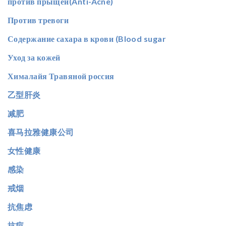
против прыщей(Anti-Acne)
Против тревоги
Содержание сахара в крови (Blood sugar
Уход за кожей
Хималайя Травяной россия
乙型肝炎
减肥
喜马拉雅健康公司
女性健康
感染
戒烟
抗焦虑
抗痘