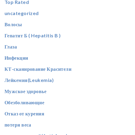
Top Rated
uncategorized
Волосы
Гепатит Б ( Hepatitis B )
Глаза
Инфекции
КТ-сканирование Красители
Лейкемия(Leukemia)
Мужское здоровье
Обезболивающие
Отказ от курения
потеря веса