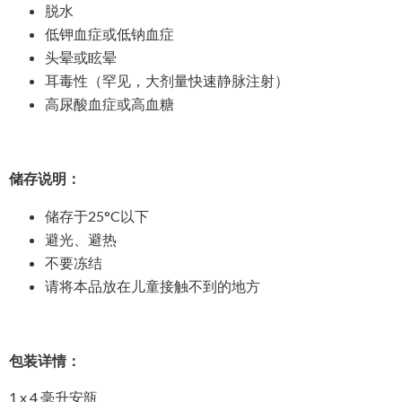
脱水
低钾血症或低钠血症
头晕或眩晕
耳毒性（罕见，大剂量快速静脉注射）
高尿酸血症或高血糖
储存说明：
储存于25°C以下
避光、避热
不要冻结
请将本品放在儿童接触不到的地方
包装详情：
1 x 4 毫升安瓿