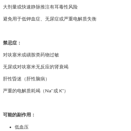
大剂量或快速静脉推注有耳毒性风险
避免用于低钾血症、无尿症或严重电解质失衡
禁忌症：
对呋塞米或磺胺类药物过敏
无尿或对呋塞米无反应的肾衰竭
肝性昏迷（肝性脑病）
严重的电解质耗竭（Na⁺ 或 K⁺）
可能的副作用：
低血压