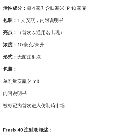
活性成分：
每 4 毫升含呋塞米 IP 40 毫克
包装：
1 支安瓿，内附说明书
亮点：
（首次以通用名出现）
浓度：
10 毫克/毫升
形式：
无菌注射液
包装：
单剂量安瓿 (4 ml)
内附说明书
被标记为首次进入仿制药市场
Frasix 40 注射液 概述：