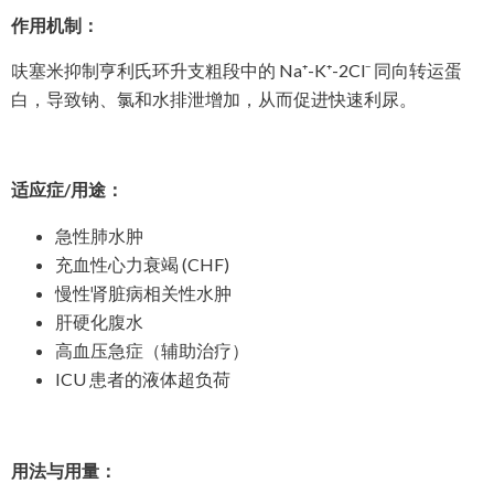
作用机制：
呋塞米抑制亨利氏环升支粗段中的 Na⁺-K⁺-2Cl⁻ 同向转运蛋
白，导致钠、氯和水排泄增加，从而促进快速利尿。
适应症/用途：
急性肺水肿
充血性心力衰竭 (CHF)
慢性肾脏病相关性水肿
肝硬化腹水
高血压急症（辅助治疗）
ICU 患者的液体超负荷
用法与用量：