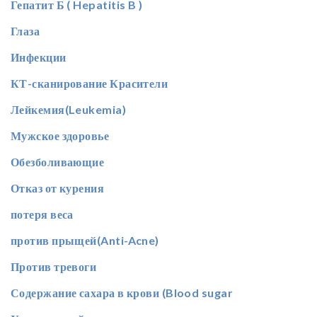
Гепатит Б ( Hepatitis B )
Глаза
Инфекции
КТ-сканирование Красители
Лейкемия(Leukemia)
Мужское здоровье
Обезболивающие
Отказ от курения
потеря веса
против прыщей(Anti-Acne)
Против тревоги
Содержание сахара в крови (Blood sugar