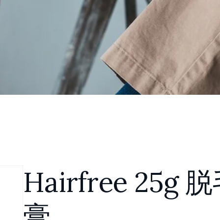
Hairfree 25g 
膏