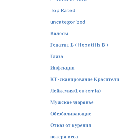
Top Rated
uncategorized
Волосы
Гепатит Б ( Hepatitis B )
Глаза
Инфекции
КТ-сканирование Красители
Лейкемия(Leukemia)
Мужское здоровье
Обезболивающие
Отказ от курения
потеря веса