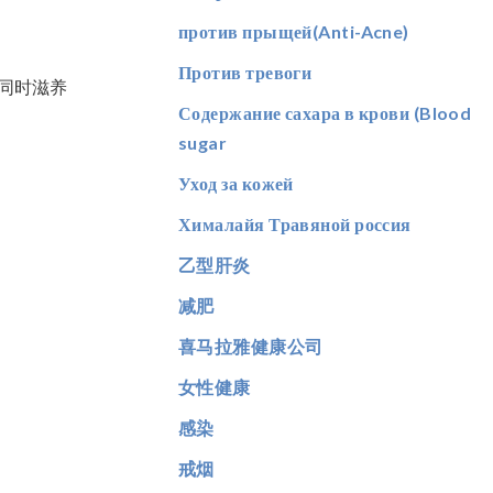
против прыщей(Anti-Acne)
Против тревоги
，同时滋养
Содержание сахара в крови (Blood
sugar
Уход за кожей
Хималайя Травяной россия
乙型肝炎
减肥
喜马拉雅健康公司
女性健康
感染
戒烟