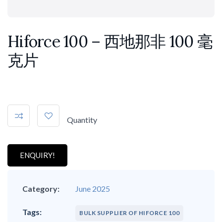
Hiforce 100 – 西地那非 100 毫
克片
Quantity
ENQUIRY!
Category:
June 2025
BULK SUPPLIER OF HIFORCE 100