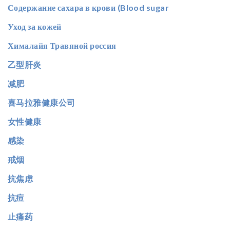
Содержание сахара в крови (Blood sugar
Уход за кожей
Хималайя Травяной россия
乙型肝炎
减肥
喜马拉雅健康公司
女性健康
感染
戒烟
抗焦虑
抗痘
止痛药