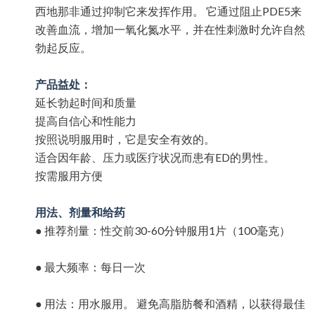
西地那非通过抑制它来发挥作用。
它通
过阻止
PDE5
来
改善血流，增加一氧化氮水平，并在性刺激
时允许自然
勃起反应。
产品益处：
延
长勃起时间和质量
提高自信心和性能力
按照
说明服用时，它是安全有效的。
适合因年
龄、压力或医疗状况而患有
ED
的男性。
按需服用方便
用法、剂量和给药
●
推荐
剂量：性交前
30-60
分
钟服用
1
片（
100
毫克）
●
最大
频率：每日一
次
●
用法：用水服用。
避免高脂肪餐和酒精，以
获得最佳