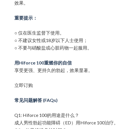
效果。
重要提示：
○
仅在医生监督下使用。
○
不建
议女性或
18
岁以下人士使用；
○
不要与硝酸
盐或心脏药物一起服用。
用Hiforce 100重燃你的自信
享受更
强、更持久的勃起，效果显著。
立即
订购
常见问题解答 (FAQs)
Q1: Hiforce 100
的用途是什么？
成人男性勃起功能障碍（
ED
）用
Hiforce 100
治
疗。