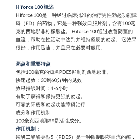
Hiforce 100 概述
Hiforce 100
是一种
经过临床批准的治疗男性勃起功能障
碍（
ED
）的
药物，它是一种强效口服片剂，含有
100
毫
克的西地那非
柠檬酸盐。
Hiforce 100
通
过改善阴茎的
血流，帮助在性活动中达到并维持坚硬的勃起。
它效果
很好，作用迅速，并且只在必要
时服用。
亮点和重要特点
包括
100
毫克的知名
PDE5
抑制
剂西地那非。
快速起效：
30
到
60
分
钟内见效
效果持
续时间：
4-6
小
时
有助于
获得和保持更强的勃起。
可靠的阳痿和勃起功能障碍治
疗
成分和作用机制
100
毫克西地那非是活性成分。
作用机制：
磷酸二
酯酶类型
5
（
PDE5
）是一种限制阴茎血流的
酶，