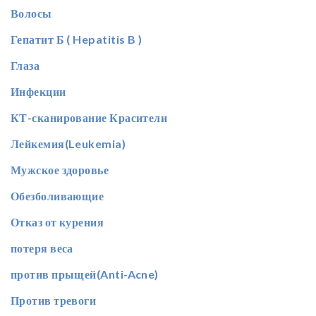
Волосы
Гепатит Б ( Hepatitis B )
Глаза
Инфекции
КТ-сканирование Красители
Лейкемия(Leukemia)
Мужское здоровье
Обезболивающие
Отказ от курения
потеря веса
против прыщей(Anti-Acne)
Против тревоги