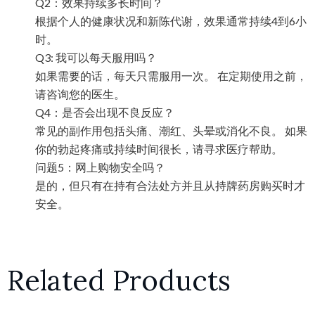
Q2
：效果持
续多长时间？
根据个人的健康状况和新
陈代谢，效果通常持续
4
到
6
小
时。
Q3:
我可以每天服用
吗？
如果需要的
话，每天只需服用一次。
在定期使用之前，
请咨询您的医生。
Q4
：是否会出
现不良反应？
常
见的副作用包括头痛、潮红、头晕或消化不良。
如果
你的勃起疼痛或持
续时间很长，请寻求医疗帮助。
问题
5
：网上
购物安全吗？
是的，但只有在持有合法
处方并且从持牌药房购买时才
安全
。
Related Products