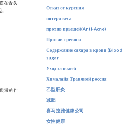
薄膜在舌头
Отказ от курения
起。
потеря веса
против прыщей(Anti-Acne)
Против тревоги
Содержание сахара в крови (Blood
sugar
Уход за кожей
Хималайя Травяной россия
乙型肝炎
性刺激的作
减肥
喜马拉雅健康公司
女性健康