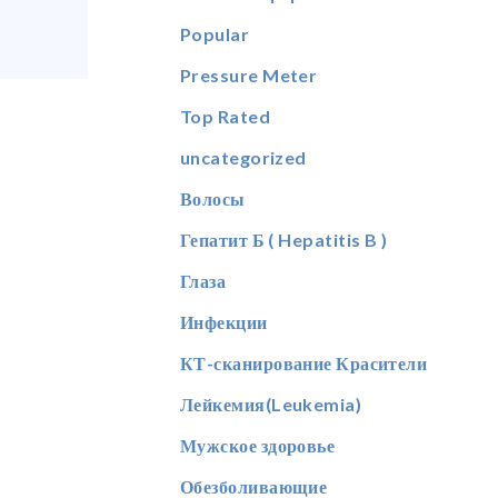
Popular
Pressure Meter
Top Rated
uncategorized
Волосы
Гепатит Б ( Hepatitis B )
Глаза
Инфекции
КТ-сканирование Красители
Лейкемия(Leukemia)
Мужское здоровье
Обезболивающие