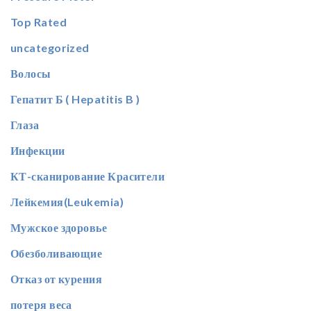
Top Rated
uncategorized
Волосы
Гепатит Б ( Hepatitis B )
Глаза
Инфекции
КТ-сканирование Красители
Лейкемия(Leukemia)
Мужское здоровье
Обезболивающие
Отказ от курения
потеря веса