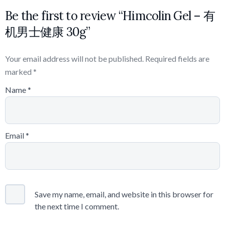
Be the first to review “Himcolin Gel – 有
机男士健康 30g”
Your email address will not be published.
Required fields are
marked
*
Name
*
Email
*
Save my name, email, and website in this browser for
the next time I comment.