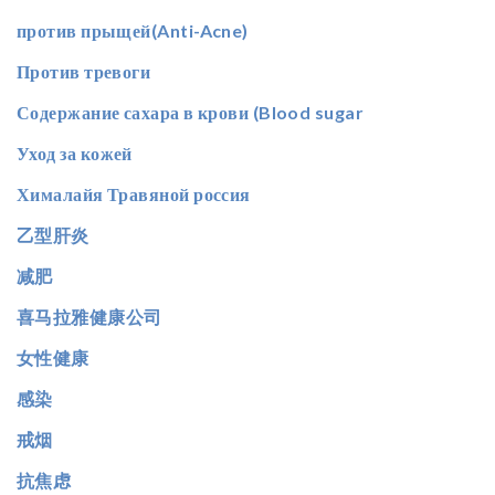
против прыщей(Anti-Acne)
Против тревоги
Содержание сахара в крови (Blood sugar
Уход за кожей
Хималайя Травяной россия
乙型肝炎
减肥
喜马拉雅健康公司
女性健康
感染
戒烟
抗焦虑