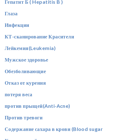
Гепатит Б ( Hepatitis B )
Глаза
Инфекции
КТ-сканирование Красители
Лейкемия(Leukemia)
Мужское здоровье
Обезболивающие
Отказ от курения
потеря веса
против прыщей(Anti-Acne)
Против тревоги
Содержание сахара в крови (Blood sugar