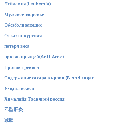
Лейкемия(Leukemia)
Мужское здоровье
Обезболивающие
Отказ от курения
потеря веса
против прыщей(Anti-Acne)
Против тревоги
Содержание сахара в крови (Blood sugar
Уход за кожей
Хималайя Травяной россия
乙型肝炎
减肥