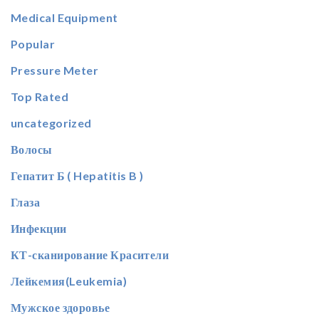
Medical Equipment
Popular
Pressure Meter
Top Rated
uncategorized
Волосы
Гепатит Б ( Hepatitis B )
Глаза
Инфекции
КТ-сканирование Красители
Лейкемия(Leukemia)
Мужское здоровье