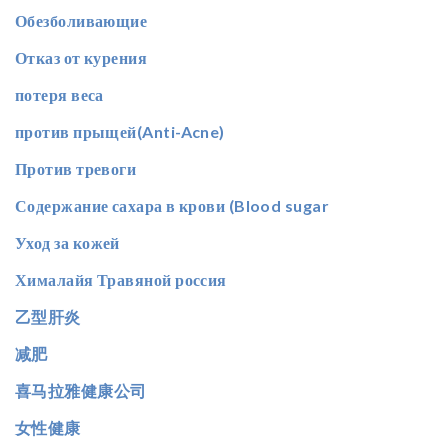
Обезболивающие
Отказ от курения
потеря веса
против прыщей(Anti-Acne)
Против тревоги
Содержание сахара в крови (Blood sugar
Уход за кожей
Хималайя Травяной россия
乙型肝炎
减肥
喜马拉雅健康公司
女性健康