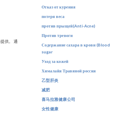
Отказ от курения
потеря веса
против прыщей(Anti-Acne)
Против тревоги
S提供。 通
Содержание сахара в крови (Blood
sugar
Уход за кожей
Хималайя Травяной россия
乙型肝炎
减肥
喜马拉雅健康公司
女性健康