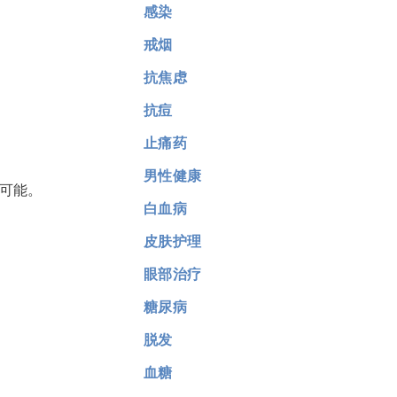
感染
戒烟
抗焦虑
抗痘
止痛药
男性健康
为可能。
白血病
皮肤护理
眼部治疗
糖尿病
脱发
血糖