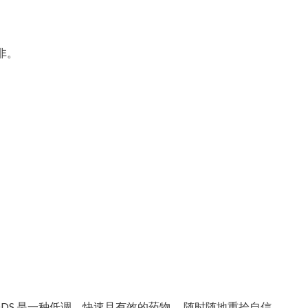
非。
ia 20 ODS 是一种低调、快速且有效的药物。 随时随地重拾自信。