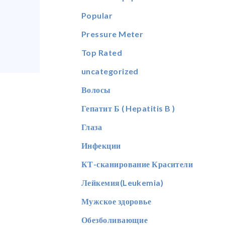
Popular
Pressure Meter
Top Rated
uncategorized
Волосы
Гепатит Б ( Hepatitis B )
Глаза
Инфекции
КТ-сканирование Красители
Лейкемия(Leukemia)
Мужское здоровье
Обезболивающие