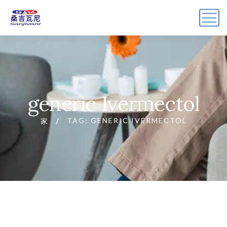
generic Ivermectol
TAG: GENERIC IVERMECTOL
家