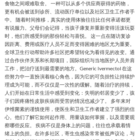
食物之间艰难取舍。 一种可以从多个供应商获得的药物，
更有机会被送到诊所、流动医疗单位以及社区卫生工作者手
中。 随着时间推移，真实的使用体验往往比任何承诺都更
有说服力。父母们会记得，当孩子康复并重新变得活泼玩耍
时，他们所感受到的那份轻松与喜悦。 这一点在随访复诊
因距离、费用或医疗人员不足而变得困难的地区尤为重要。
全球卫生行动帮助许多社区把希望转化为看得见的改变。通
过合作伙伴关系和长期项目，国际组织与当地医护人员并肩
工作，把治疗送到最需要的地方。Generic Ivermectol 在这
些努力中一直扮演着核心角色，因为它的可负担性让持续护
理成为可能，而不仅仅是一次性的缓解。随着治疗的持续，
人们开始在日常生活中感受到变化：失明的邻居变少了，孩
子们因疼痛性皮肤疾病而受苦的情况也减少了。 多年来对
伊维菌素的谨慎使用，使医生和卫生工作者建立了强烈的信
心。他们了解它如何起作用、用量该如何掌握，以及需要观
察哪些反应。 疾病不仅是身体上的问题，往往也承载着情
绪上的负担。在许多社区，寄生虫感染常常被低声议论，与