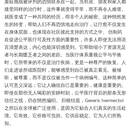
羞耻感或被评判的恐惧联系在一起。当邻居、朋友和家人都
接受同样的治疗时，这件事就变得平常，而不再令人难堪。
就医变成了一种共同的经历，而非个人的秘密。这种悄然发
生的转变，帮助人们不再恐惧地走向治疗，让疗愈不仅发生
在身体层面，也体现在社区彼此支持的方式之中。 仿制药
在促进公平医疗可及性方面的重要性，许多人即使无法用语
言清楚表达，内心也能深切感受到。它帮助缩小了资源充足
者与长期匮乏者之间的差距。当医疗体系重视公平与平衡
时，它所带来的不仅是治疗疾病，更是一种尊严的恢复。人
们走进诊所或医院时，能够感受到自己被真正看见、被倾
听，被尊重，而不是仅仅被当作一个病例编号。这种简单的
认可意义深远；它让人确信自己是重要的，健康是重要的。
即使在那些无人喝彩的安静时刻，公平医疗背后的那条无形
信任之线，仍在悄然编织。 归根结底，Generic Ivermectol
之所以在全球被广泛使用，是因为它贴合人们真实的生活处
境。它有效。它价格可负担。它供应稳定。它为人们所熟
知。