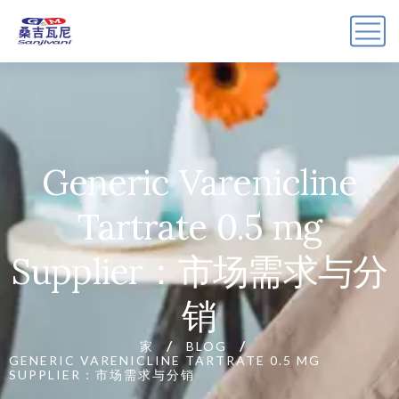
Generic Varenicline
Tartrate 0.5 mg
Supplier：市场需求与分
销
家
BLOG
GENERIC VARENICLINE TARTRATE 0.5 MG
SUPPLIER：市场需求与分销