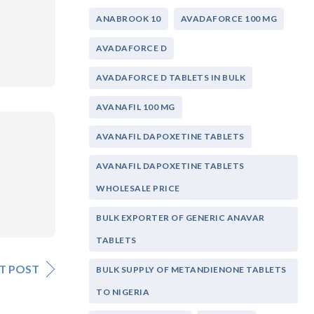
。
ANABROOK 10
AVADAFORCE 100 MG
AVADAFORCE D
AVADAFORCE D TABLETS IN BULK
AVANAFIL 100 MG
AVANAFIL DAPOXETINE TABLETS
AVANAFIL DAPOXETINE TABLETS
WHOLESALE PRICE
BULK EXPORTER OF GENERIC ANAVAR
TABLETS
T POST
BULK SUPPLY OF METANDIENONE TABLETS
TO NIGERIA