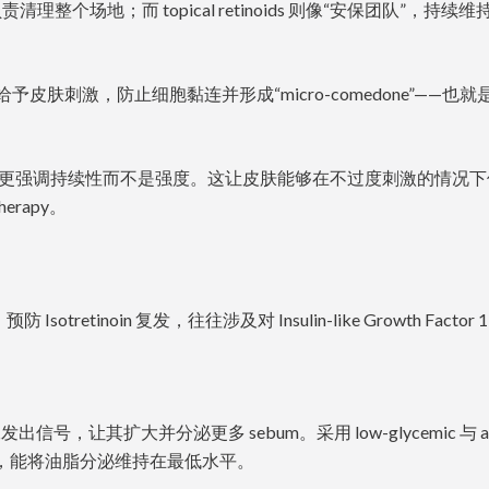
理整个场地；而 topical retinoids 则像“安保团队”，持续维
给予皮肤刺激，防止细胞黏连并形成“micro-comedone”——也就
ng”方法，更强调持续性而不是强度。这让皮肤能够在不过度刺激的情况
erapy。
inoin 复发，往往涉及对 Insulin-like Growth Factor 1 (
号，让其扩大并分泌更多 sebum。采用 low-glycemic 与 an
调节器”，能将油脂分泌维持在最低水平。